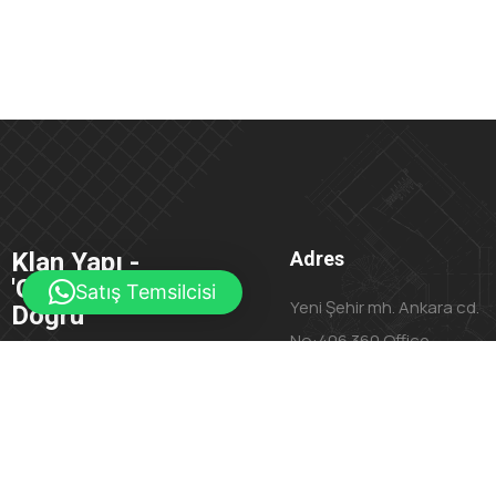
Klan Yapı -
Adres
'Geleceğe
Satış Temsilcisi
Yeni Şehir mh. Ankara cd.
Doğru'
No:406 360 Office
0850 888 66 44
Kurtköy, İstanbul
satis@klanyapi.com.tr